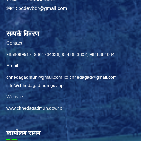
ईमेल :
bcdevbdr@gmail.com
सम्पर्क विवरण
Contact:
9858089517, 9864734336, 9843683802, 9848384084
Email:
chhedagadmun@gmail.com
ito.chhedagad@gmail.com
info@chhedagadmun.gov.np
Website:
www.chhedagadmun.gov.np
कार्यालय समय