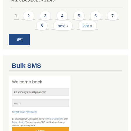
Pages
1
2
3
4
5
6
7
8
next ›
last »
अन्य
Bulk SMS