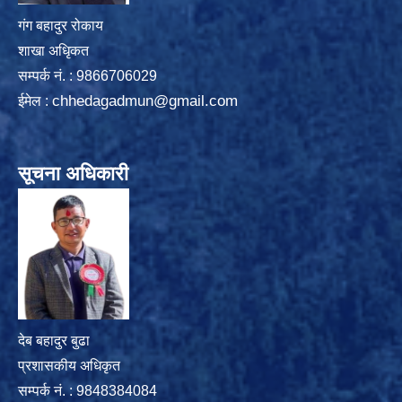
गंग बहादुर रोकाय
शाखा अधिृकत
सम्पर्क न‌ं. : 9866706029
chhedagadmun@gmail.com
ईमेल :
सूचना अधिकारी
देब बहादुर बुढा
प्रशासकीय अधिकृत
सम्पर्क नं. : 9848384084