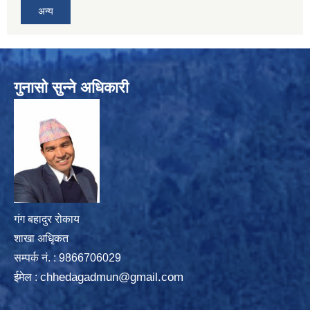
अन्य
गुनासो सुन्ने अधिकारी
गंग बहादुर रोकाय
शाखा अधिृकत
सम्पर्क न‌ं. : 9866706029
chhedagadmun@gmail.com
ईमेल :