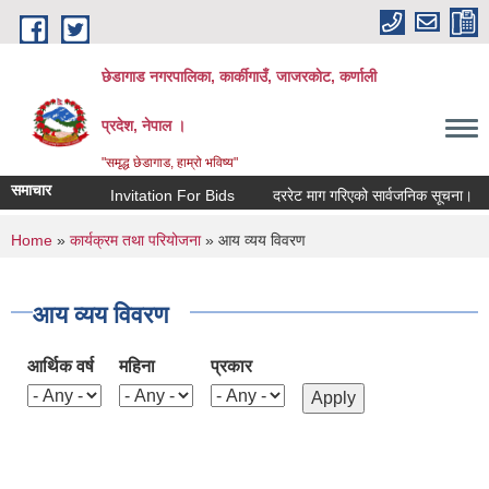
Skip to main content
छेडागाड नगरपालिका, कार्कीगाउँ, जाजरकाेट, कर्णाली
प्रदेश, नेपाल ।
"समृद्ध छेडागाड, हाम्रो भविष्य"
समाचार
Invitation For Bids
दररेट माग गरिएको सार्वजनिक सूचना।
You are here
Home
»
कार्यक्रम तथा परियोजना
» आय व्यय विवरण
आय व्यय विवरण
आर्थिक वर्ष
महिना
प्रकार