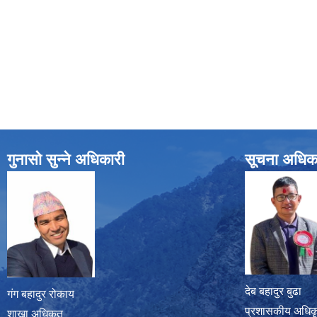
गुनासो सुन्ने अधिकारी
सूचना अधिक
देब बहादुर बुढा
गंग बहादुर रोकाय
प्रशासकीय अधिक
शाखा अधिृकत