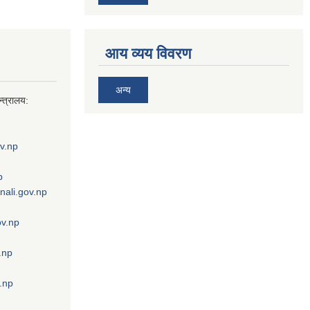
आय व्यय विवरण
अन्य
्त्रालय:
v.np
p
nali.gov.np
ov.np
.np
.np