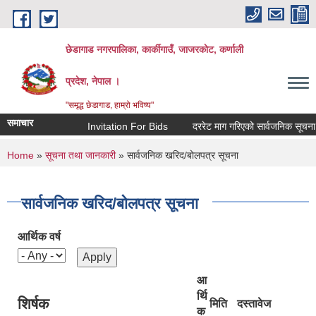
Skip to main content
छेडागाड नगरपालिका, कार्कीगाउँ, जाजरकाेट, कर्णाली
प्रदेश, नेपाल ।
"समृद्ध छेडागाड, हाम्रो भविष्य"
समाचार
Invitation For Bids
दररेट माग गरिएको सार्वजनिक सूचना।
You are here
Home
»
सूचना तथा जानकारी
» सार्वजनिक खरिद/बोलपत्र सूचना
सार्वजनिक खरिद/बोलपत्र सूचना
आर्थिक वर्ष
आ
र्थि
शिर्षक
मिति
दस्तावेज
क