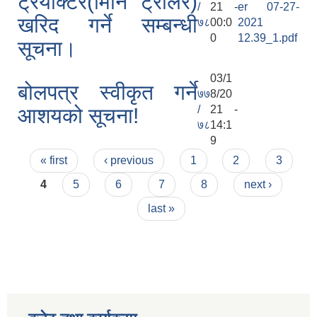
ट्रयाक्टर(मिनि ट्रीलर)
/
21 -
er 07-27-
खरिद गर्ने सम्बन्धी
७८
00:0
2021
0
12.39_1.pdf
सूचना।
03/1
बोलपत्र स्वीकृत गर्ने
७७
8/20
/
21 -
आशयको सूचना!
७८
14:1
9
Pages
« first
‹ previous
1
2
3
4
5
6
7
8
next ›
last »