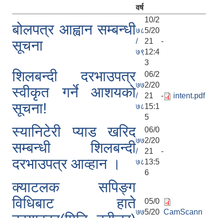
वर्ष
10/2
बोलपत्र आह्वान सम्बन्धी
७८
5/20
/
21 -
सूचना
७९
12:4
3
शिलबन्दी दरभाउपत्र
06/2
७७
2/20
स्वीकृत गर्ने आशयको
/
21 -
intent.pdf
सूचना!
७८
15:1
5
स्यानिटेरी प्याड खरिद
06/0
७७
2/20
सम्बन्धी शिलबन्दी
/
21 -
दरभाउपत्र आव्हान ।
७८
13:5
6
क्याटलक सपिङ्ग
विधिबाट हाते
05/0
७७
5/20
CamScann