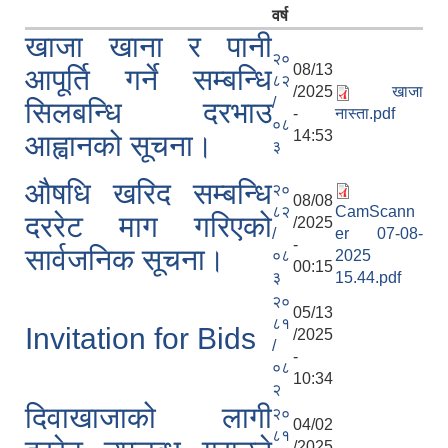
वर्ष
खाजा खाना र पानी
२०
08/13
आपूर्ति गर्ने सम्बन्धि
८२
/2025
खाजा
/
सिलबन्धि दरभाउ
-
नास्ता.pdf
०८
14:53
आह्वानको सूचना।
३
औषधि खरिद सम्बन्धि
२०
08/08
८२
CamScann
दररेट माग गरिएको
/2025
/
er 07-08-
-
सार्वजनिक सूचना।
०८
2025
00:15
३
15.44.pdf
२०
05/13
८१
Invitation for Bids
/2025
/
-
०८
10:34
२
दिवाखाजाको लागी
२०
04/02
८१
/2025