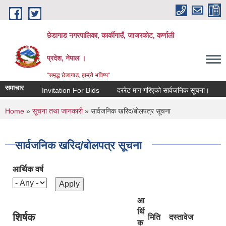
Skip to main content
छेडागाड नगरपालिका, कार्कीगाउँ, जाजरकाेट, कर्णाली
प्रदेश, नेपाल ।
"समृद्ध छेडागाड, हाम्रो भविष्य"
समाचार
Invitation For Bids
दररेट माग गरिएको सार्वजनिक सूचना।
स्तरवृद
You are here
Home
»
सूचना तथा जानकारी
» सार्वजनिक खरिद/बोलपत्र सूचना
सार्वजनिक खरिद/बोलपत्र सूचना
आर्थिक वर्ष
आ
र्थि
शिर्षक
मिति
दस्तावेज
क