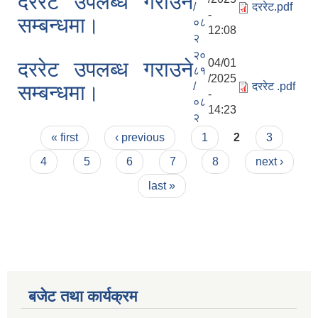
दररेट उपलब्ध गराउने
/
दररेट.pdf
-
सम्बन्धमा।
०८
12:08
२
२०
04/01
दररेट उपलब्ध गराउने
८१
/2025
/
दररेट .pdf
सम्बन्धमा।
-
०८
14:23
२
Pages
« first
‹ previous
1
2
3
4
5
6
7
8
next ›
last »
बजेट तथा कार्यक्रम