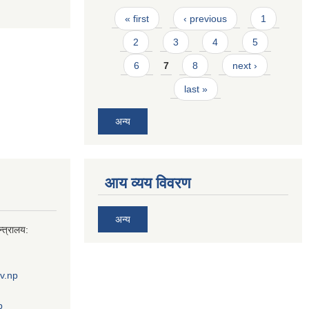
Pages
« first
‹ previous
1
2
3
4
5
6
7
8
next ›
last »
अन्य
आय व्यय विवरण
अन्य
्त्रालय:
v.np
p