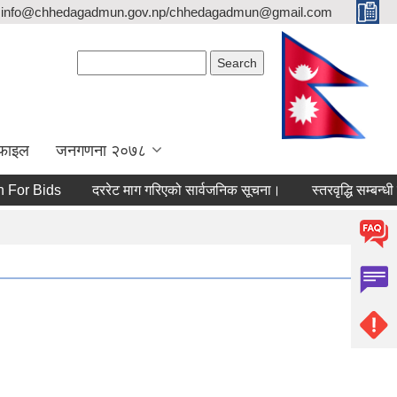
info@chhedagadmun.gov.np/chhedagadmun@gmail.com
Search form
Search
रोफाइल
जनगणना २०७८
 Bids
दररेट माग गरिएको सार्वजनिक सूचना।
स्तरवृद्धि सम्बन्धी सूचन