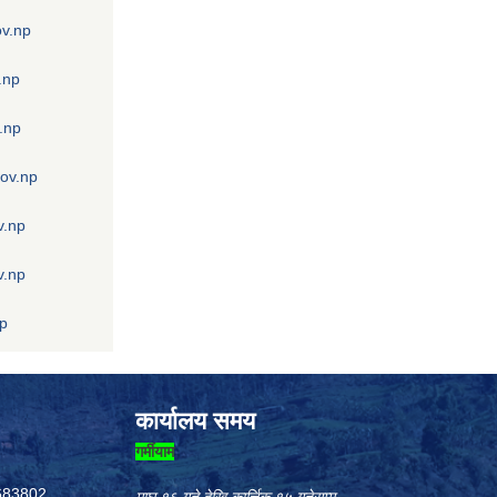
ov.np
.np
.np
gov.np
v.np
v.np
np
कार्यालय समय
गर्मीयाम
683802,
माघ १६ गते देखि कार्त्तिक १५ गतेसम्म