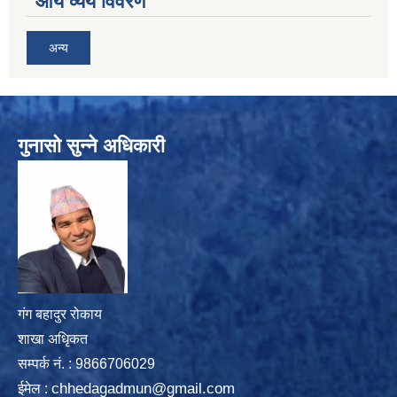
आय व्यय विवरण
अन्य
गुनासो सुन्ने अधिकारी
गंग बहादुर रोकाय
शाखा अधिृकत
सम्पर्क न‌ं. : 9866706029
chhedagadmun@gmail.com
ईमेल :