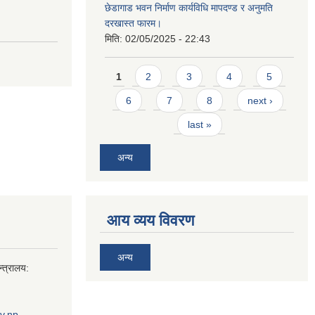
छेडागाड भवन निर्माण कार्यविधि मापदण्ड र अनुमति
दरखास्त फारम।
मिति:
02/05/2025 - 22:43
Pages
1
2
3
4
5
6
7
8
next ›
last »
अन्य
आय व्यय विवरण
अन्य
्त्रालय:
v.np