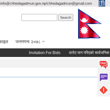
info@chhedagadmun.gov.np/chhedagadmun@gmail.com
Search form
Search
रोफाइल
जनगणना २०७८
Invitation For Bids
दररेट माग गरिएको सार्वजनिक सूचन