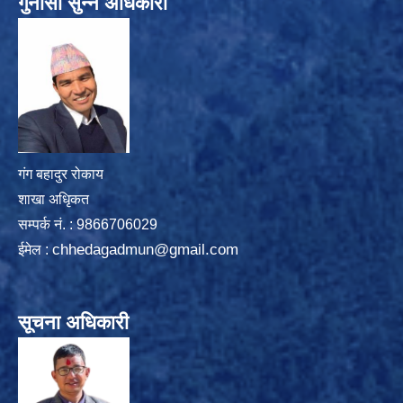
गुनासो सुन्ने अधिकारी
गंग बहादुर रोकाय
शाखा अधिृकत
सम्पर्क न‌ं. : 9866706029
chhedagadmun@gmail.com
ईमेल :
सूचना अधिकारी