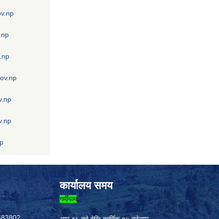
ov.np
.np
.np
gov.np
v.np
v.np
np
कार्यालय समय
गर्मीयाम
683802,
माघ १६ गते देखि कार्त्तिक १५ गतेसम्म