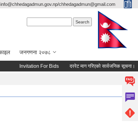
info@chhedagadmun.gov.np/chhedagadmun@gmail.com
Search form
Search
रोफाइल
जनगणना २०७८
Invitation For Bids
दररेट माग गरिएको सार्वजनिक सूचना।