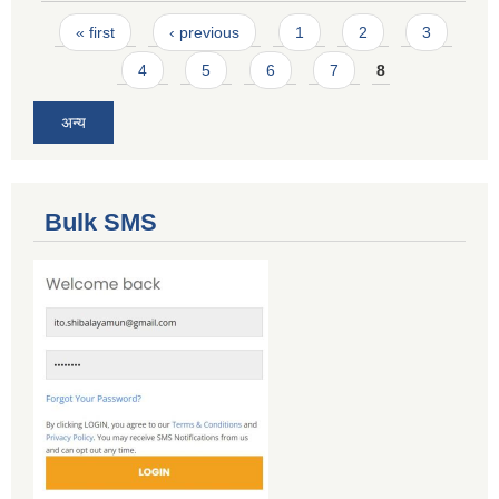
Pages
« first
‹ previous
1
2
3
4
5
6
7
8
अन्य
Bulk SMS