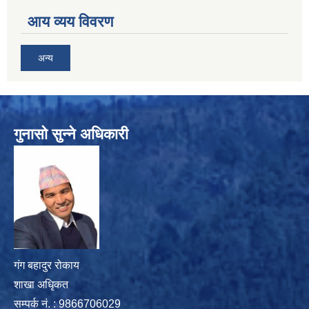
आय व्यय विवरण
अन्य
गुनासो सुन्ने अधिकारी
गंग बहादुर रोकाय
शाखा अधिृकत
सम्पर्क न‌ं. : 9866706029