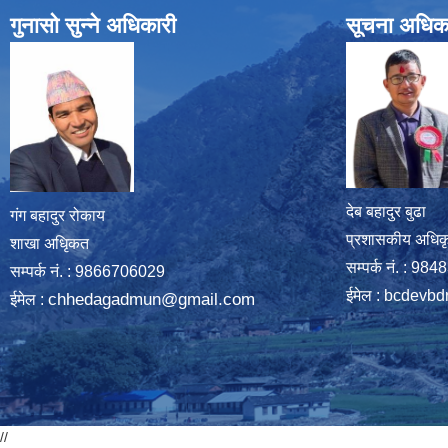
गुनासो सुन्ने अधिकारी
सूचना अधिक
देब बहादुर बुढा
गंग बहादुर रोकाय
प्रशासकीय अधिक
शाखा अधिृकत
सम्पर्क नं. : 9
सम्पर्क न‌ं. : 9866706029
ईमेल :
bcdevbd
chhedagadmun@gmail.com
ईमेल :
//