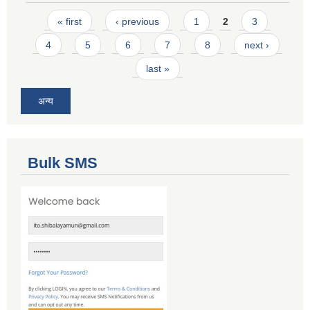
Pages
« first
‹ previous
1
2
3
4
5
6
7
8
next ›
last »
अन्य
Bulk SMS