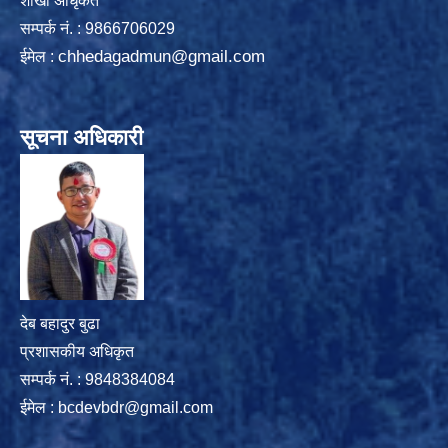
शाखा अधिृकत
सम्पर्क न‌ं. : 9866706029
chhedagadmun@gmail.com
ईमेल :
सूचना अधिकारी
देब बहादुर बुढा
प्रशासकीय अधिकृत
सम्पर्क नं. : 9848384084
ईमेल :
bcdevbdr@gmail.com