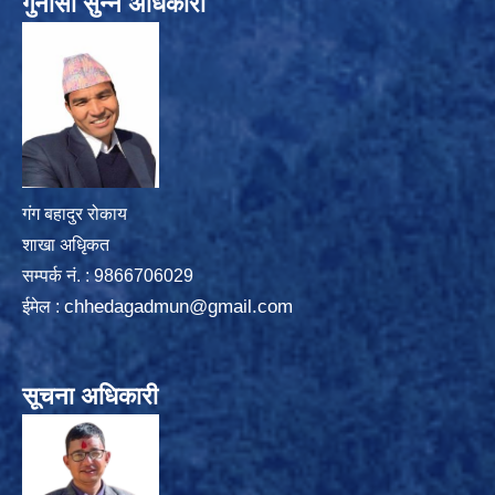
गुनासो सुन्ने अधिकारी
गंग बहादुर रोकाय
शाखा अधिृकत
सम्पर्क न‌ं. : 9866706029
chhedagadmun@gmail.com
ईमेल :
सूचना अधिकारी