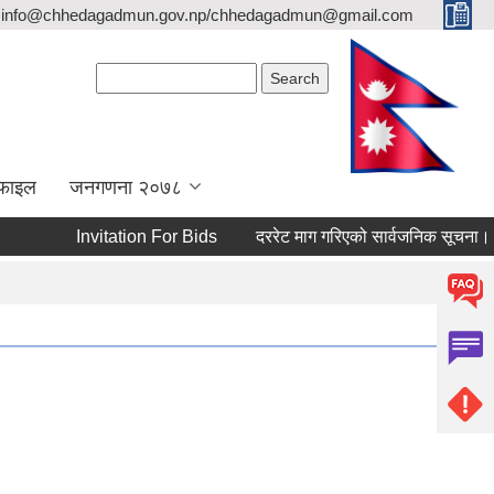
info@chhedagadmun.gov.np/chhedagadmun@gmail.com
Search form
Search
रोफाइल
जनगणना २०७८
Invitation For Bids
दररेट माग गरिएको सार्वजनिक सूचना।