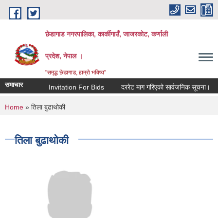
Skip to main content
छेडागाड नगरपालिका, कार्कीगाउँ, जाजरकाेट, कर्णाली
प्रदेश, नेपाल ।
"समृद्ध छेडागाड, हाम्रो भविष्य"
समाचार
Invitation For Bids
दररेट माग गरिएको सार्वजनिक सूचना।
स्त
You are here
Home
» तिला बुढाथोकी
तिला बुढाथोकी