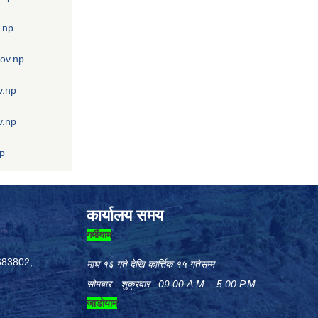
.np
gov.np
v.np
v.np
np
कार्यालय समय
गर्मीयाम
683802,
माघ १६ गते देखि कार्त्तिक १५ गतेसम्म
सोमबार - शुक्रवार : 09:00 A.M. - 5:00 P.M.
जाडोयाम