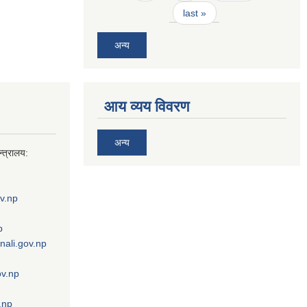
last »
अन्य
आय व्यय विवरण
अन्य
्त्रालय:
v.np
p
nali.gov.np
ov.np
.np