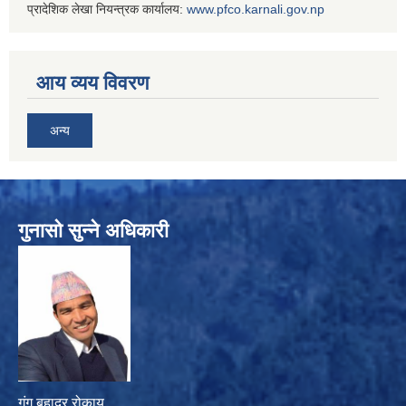
प्रादेशिक लेखा नियन्त्रक कार्यालय:
www.
pfco.karnali.gov.np
आय व्यय विवरण
अन्य
गुनासो सुन्ने अधिकारी
गंग बहादुर रोकाय