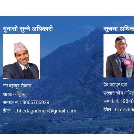
गुनासो सुन्ने अधिकारी
सूचना अधिक
देब बहादुर बुढा
गंग बहादुर रोकाय
प्रशासकीय अधिक
शाखा अधिृकत
सम्पर्क नं. : 9
सम्पर्क न‌ं. : 9866706029
ईमेल :
bcdevbd
chhedagadmun@gmail.com
ईमेल :