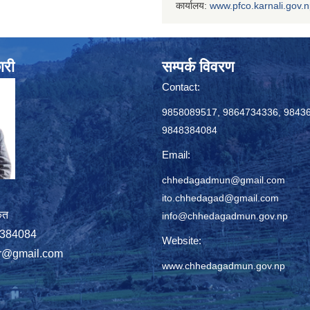
कार्यालय:
www.
pfco.karnali.gov.
ारी
सम्पर्क विवरण
Contact:
9858089517, 9864734336, 9843
9848384084
Email:
chhedagadmun@gmail.com
ito.chhedagad@gmail.com
ृत
info@chhedagadmun.gov.np
848384084
Website:
r@gmail.com
www.chhedagadmun.gov.np