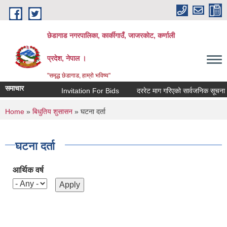
Skip to main content
छेडागाड नगरपालिका, कार्कीगाउँ, जाजरकाेट, कर्णाली
प्रदेश, नेपाल ।
"समृद्ध छेडागाड, हाम्रो भविष्य"
समाचार
Invitation For Bids
दररेट माग गरिएको सार्वजनिक सूचना।
You are here
Home
»
बिधुतिय शुसासन
» घटना दर्ता
घटना दर्ता
आर्थिक वर्ष