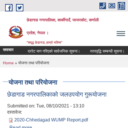
Skip to main content
छेडागाड नगरपालिका, कार्कीगाउँ, जाजरकाेट, कर्णाली
प्रदेश, नेपाल ।
"समृद्ध छेडागाड, हाम्रो भविष्य"
समाचार
 Bids
दररेट माग गरिएको सार्वजनिक सूचना।
स्तरवृद्धि सम्बन्धी सूचना।
आ
You are here
Home
» योजना तथा परियोजना
योजना तथा परियोजना
छेडागाड नगरपालिकाकाे जलउपयाेग गुरूयाेजना
Submitted on:
Tue, 08/10/2021 - 13:10
दस्तावेज:
2020-Chhedagad WUMP Report.pdf
Read more
about छेडागाड नगरपालिकाकाे जलउपयाेग गुरूयाेजना