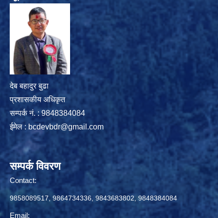
देब बहादुर बुढा
प्रशासकीय अधिकृत
सम्पर्क नं. : 9848384084
ईमेल :
bcdevbdr@gmail.com
सम्पर्क विवरण
Contact:
9858089517, 9864734336, 9843683802, 9848384084
Email: