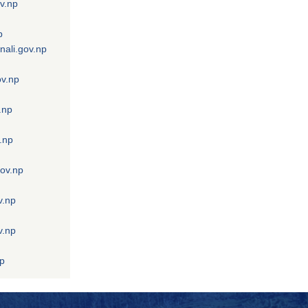
v.np
p
nali.gov.np
ov.np
.np
.np
gov.np
v.np
v.np
np