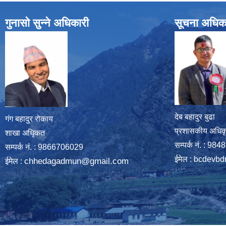
गुनासो सुन्ने अधिकारी
सूचना अधिक
देब बहादुर बुढा
गंग बहादुर रोकाय
प्रशासकीय अधिक
शाखा अधिृकत
सम्पर्क नं. : 9
सम्पर्क न‌ं. : 9866706029
ईमेल :
bcdevbd
chhedagadmun@gmail.com
ईमेल :