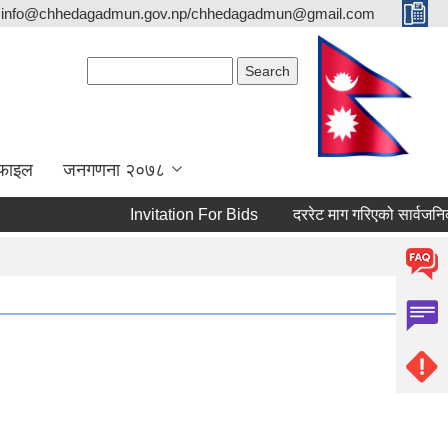
info@chhedagadmun.gov.np/chhedagadmun@gmail.com
Search form
Search
रोफाइल
जनगणना २०७८
Invitation For Bids
दररेट माग गरिएको सार्वजनिक सू