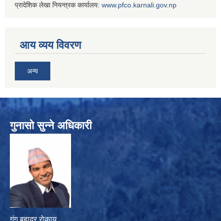
प्रादेशिक लेखा नियन्त्रक कार्यालय:
www.
pfco.karnali.gov.np
आय व्यय विवरण
अन्य
गुनासो सुन्ने अधिकारी
गंग बहादुर रोकाय