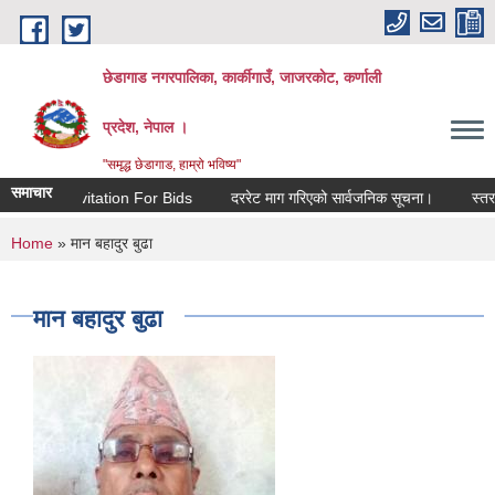
Skip to main content
छेडागाड नगरपालिका, कार्कीगाउँ, जाजरकाेट, कर्णाली
प्रदेश, नेपाल ।
"समृद्ध छेडागाड, हाम्रो भविष्य"
समाचार
Invitation For Bids
दररेट माग गरिएको सार्वजनिक सूचना।
स्तरवृद्धि 
You are here
Home
» मान बहादुर बुढा
मान बहादुर बुढा