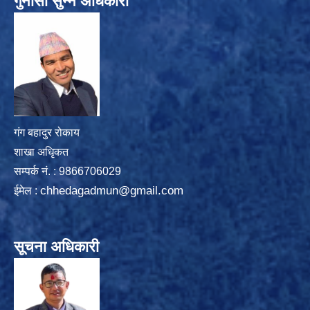
गुनासो सुन्ने अधिकारी
गंग बहादुर रोकाय
शाखा अधिृकत
सम्पर्क न‌ं. : 9866706029
chhedagadmun@gmail.com
ईमेल :
सूचना अधिकारी