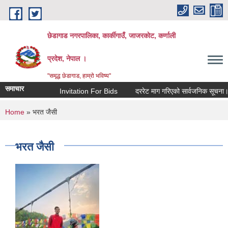
Skip to main content
छेडागाड नगरपालिका, कार्कीगाउँ, जाजरकाेट, कर्णाली
प्रदेश, नेपाल ।
"समृद्ध छेडागाड, हाम्रो भविष्य"
समाचार
Invitation For Bids
दररेट माग गरिएको सार्वजनिक सूचना।
You are here
Home
» भरत जैसी
भरत जैसी