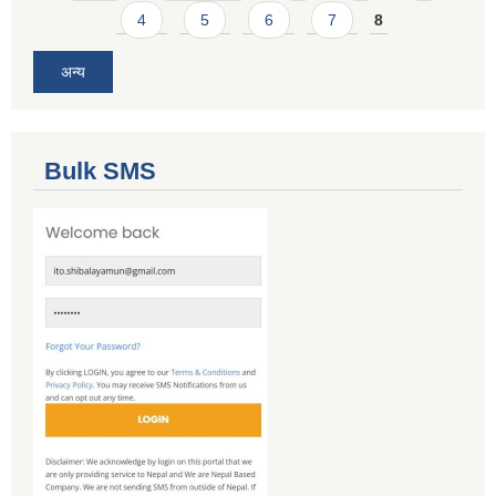
4
5
6
7
8
अन्य
Bulk SMS