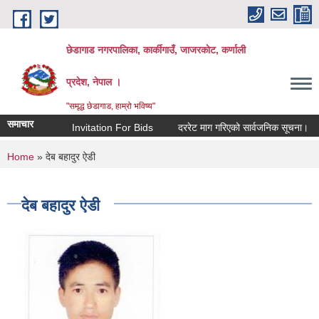
Skip to main content
छेडागाड नगरपालिका, कार्कीगाउँ, जाजरकाेट, कर्णाली
प्रदेश, नेपाल ।
"समृद्ध छेडागाड, हाम्रो भविष्य"
समाचार
Invitation For Bids
दररेट माग गरिएको सार्वजनिक सूचना।
स्त
You are here
Home
» देब बहादुर ऐडी
देब बहादुर ऐडी