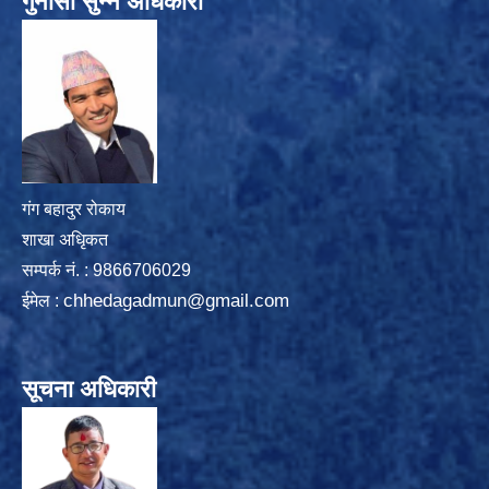
गुनासो सुन्ने अधिकारी
गंग बहादुर रोकाय
शाखा अधिृकत
सम्पर्क न‌ं. : 9866706029
chhedagadmun@gmail.com
ईमेल :
सूचना अधिकारी