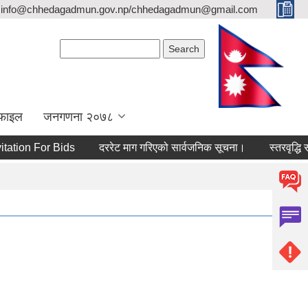
info@chhedagadmun.gov.np/chhedagadmun@gmail.com
Search form
Search
रोफाइल
जनगणना २०७८
on For Bids
दररेट माग गरिएको सार्वजनिक सूचना।
स्तरवृद्धि सम्बन्