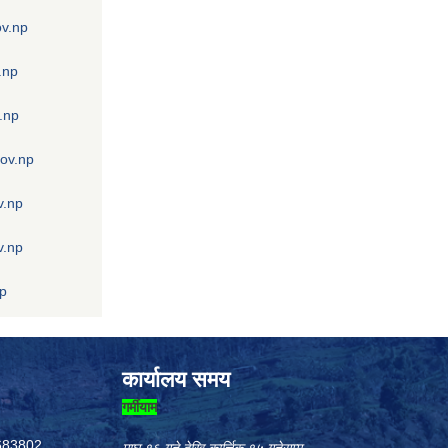
ov.np
.np
.np
gov.np
v.np
v.np
np
कार्यालय समय
गर्मीयाम
683802,
माघ १६ गते देखि कार्त्तिक १५ गतेसम्म