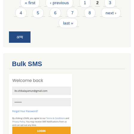
Pages
« first
‹ previous
1
2
3
4
5
6
7
8
next ›
last »
अन्य
Bulk SMS