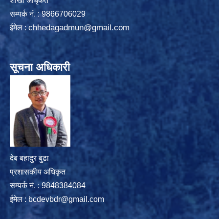
शाखा अधिृकत
सम्पर्क न‌ं. : 9866706029
chhedagadmun@gmail.com
ईमेल :
सूचना अधिकारी
देब बहादुर बुढा
प्रशासकीय अधिकृत
सम्पर्क नं. : 9848384084
ईमेल :
bcdevbdr@gmail.com