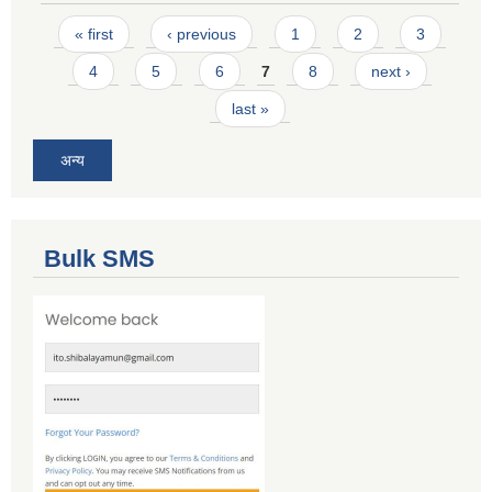
Pages
« first
‹ previous
1
2
3
4
5
6
7
8
next ›
last »
अन्य
Bulk SMS