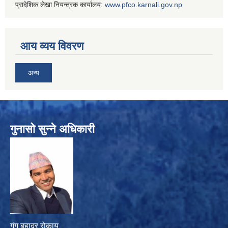
प्रादेशिक लेखा नियन्त्रक कार्यालय:
www.
pfco.karnali.gov.np
आय व्यय विवरण
अन्य
गुनासो सुन्ने अधिकारी
गंग बहादुर रोकाय