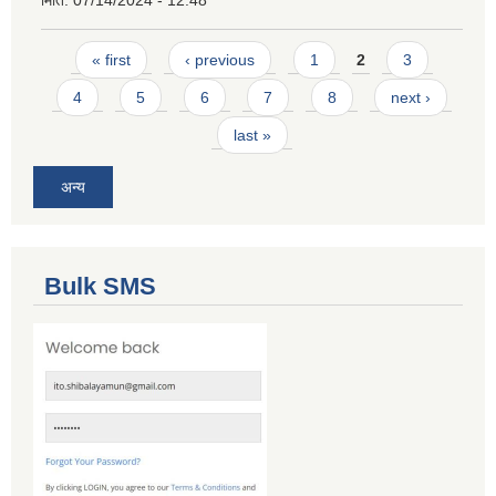
Pages
« first
‹ previous
1
2
3
4
5
6
7
8
next ›
last »
अन्य
Bulk SMS