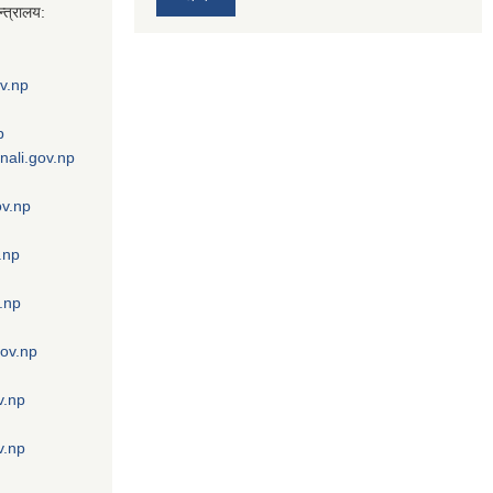
्त्रालय:
v.np
p
nali.gov.np
ov.np
.np
.np
gov.np
v.np
v.np