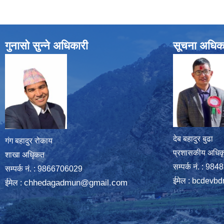
गुनासो सुन्ने अधिकारी
सूचना अधिक
देब बहादुर बुढा
गंग बहादुर रोकाय
प्रशासकीय अधिक
शाखा अधिृकत
सम्पर्क नं. : 9
सम्पर्क न‌ं. : 9866706029
ईमेल :
bcdevbd
chhedagadmun@gmail.com
ईमेल :