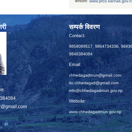
कार्यालय:
www.
pfco.karnali.gov.
ारी
सम्पर्क विवरण
Contact:
9858089517, 9864734336, 9843
9848384084
Email:
chhedagadmun@gmail.com
ito.chhedagad@gmail.com
ृत
info@chhedagadmun.gov.np
848384084
Website:
r@gmail.com
www.chhedagadmun.gov.np