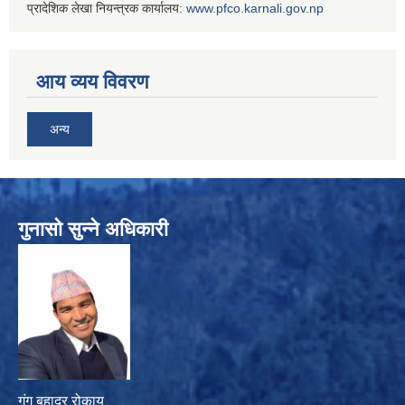
प्रादेशिक लेखा नियन्त्रक कार्यालय:
www.
pfco.karnali.gov.np
आय व्यय विवरण
अन्य
गुनासो सुन्ने अधिकारी
गंग बहादुर रोकाय