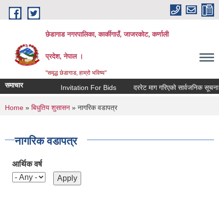
Skip to main content
छेडागाड नगरपालिका, कार्कीगाउँ, जाजरकाेट, कर्णाली
प्रदेश, नेपाल ।
"समृद्ध छेडागाड, हाम्रो भविष्य"
समाचार
Invitation For Bids
दररेट माग गरिएको सार्वजनिक सूचना।
You are here
Home
»
बिधुतिय शुसासन
» नागरिक वडापत्र
नागरिक वडापत्र
आर्थिक वर्ष