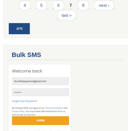
4
5
6
7
8
next ›
last »
अन्य
Bulk SMS