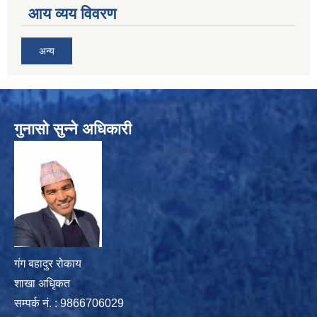
आय व्यय विवरण
अन्य
गुनासो सुन्ने अधिकारी
गंग बहादुर रोकाय
शाखा अधिृकत
सम्पर्क न‌ं. : 9866706029