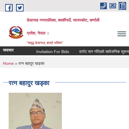
Skip to main content
छेडागाड नगरपालिका, कार्कीगाउँ, जाजरकाेट, कर्णाली
प्रदेश, नेपाल ।
"समृद्ध छेडागाड, हाम्रो भविष्य"
समाचार
Invitation For Bids
दररेट माग गरिएको सार्वजनिक सूचना।
You are here
Home
» रत्‍न बहादुर खड्का
रत्‍न बहादुर खड्का