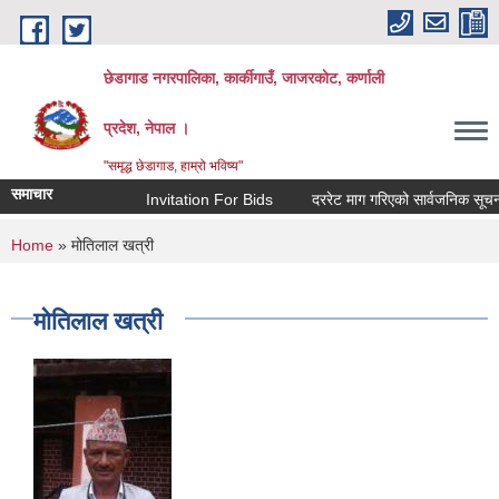
Skip to main content
छेडागाड नगरपालिका, कार्कीगाउँ, जाजरकाेट, कर्णाली
प्रदेश, नेपाल ।
"समृद्ध छेडागाड, हाम्रो भविष्य"
समाचार
Invitation For Bids
दररेट माग गरिएको सार्वजनिक सूचना।
You are here
Home
» मोतिलाल खत्री
मोतिलाल खत्री