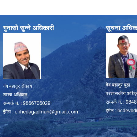
गुनासो सुन्ने अधिकारी
सूचना अधिक
देब बहादुर बुढा
गंग बहादुर रोकाय
प्रशासकीय अधिक
शाखा अधिृकत
सम्पर्क नं. : 9
सम्पर्क न‌ं. : 9866706029
ईमेल :
bcdevbd
chhedagadmun@gmail.com
ईमेल :