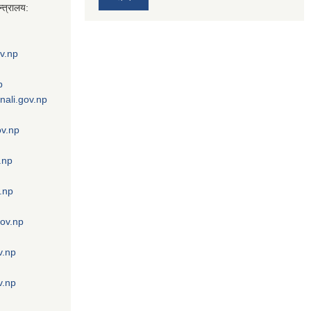
्त्रालय:
v.np
p
nali.gov.np
ov.np
.np
.np
gov.np
v.np
v.np