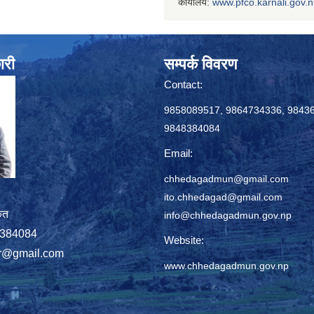
कार्यालय:
www.
pfco.karnali.gov.
ारी
सम्पर्क विवरण
Contact:
9858089517, 9864734336, 9843
9848384084
Email:
chhedagadmun@gmail.com
ito.chhedagad@gmail.com
ृत
info@chhedagadmun.gov.np
848384084
Website:
r@gmail.com
www.chhedagadmun.gov.np