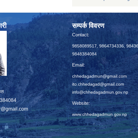
ारी
सम्पर्क विवरण
Contact:
9858089517, 9864734336, 9843
9848384084
Email:
chhedagadmun@gmail.com
ito.chhedagad@gmail.com
ृत
info@chhedagadmun.gov.np
848384084
Website:
r@gmail.com
www.chhedagadmun.gov.np