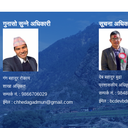
गुनासो सुन्ने अधिकारी
सूचना अधिक
देब बहादुर बुढा
गंग बहादुर रोकाय
प्रशासकीय अधिक
शाखा अधिृकत
सम्पर्क नं. : 9
सम्पर्क न‌ं. : 9866706029
ईमेल :
bcdevbd
chhedagadmun@gmail.com
ईमेल :