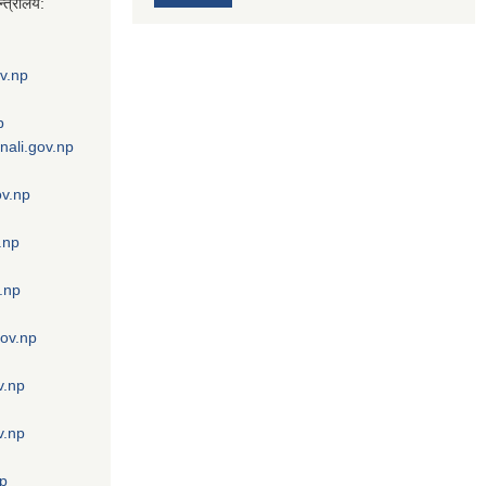
्त्रालय:
v.np
p
nali.gov.np
ov.np
.np
.np
gov.np
v.np
v.np
np