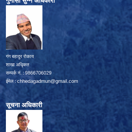
गुनासो सुन्ने अधिकारी
गंग बहादुर रोकाय
शाखा अधिृकत
सम्पर्क न‌ं. : 9866706029
chhedagadmun@gmail.com
ईमेल :
सूचना अधिकारी