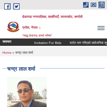
Skip to main content
छेडागाड नगरपालिका, कार्कीगाउँ, जाजरकाेट, कर्णाली
प्रदेश, नेपाल ।
"समृद्ध छेडागाड, हाम्रो भविष्य"
समाचार
Invitation For Bids
दररेट माग गरिएको सार्वजनिक सूचना।
You are here
Home
» चन्द्र लाल शर्मा
चन्द्र लाल शर्मा