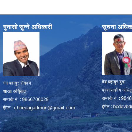
गुनासो सुन्ने अधिकारी
सूचना अधिक
देब बहादुर बुढा
गंग बहादुर रोकाय
प्रशासकीय अधिक
शाखा अधिृकत
सम्पर्क नं. : 9
सम्पर्क न‌ं. : 9866706029
ईमेल :
bcdevbd
chhedagadmun@gmail.com
ईमेल :