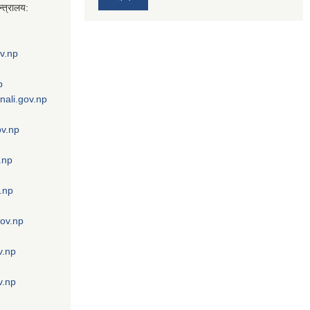
्त्रालय:
v.np
p
nali.gov.np
ov.np
.np
.np
gov.np
v.np
v.np