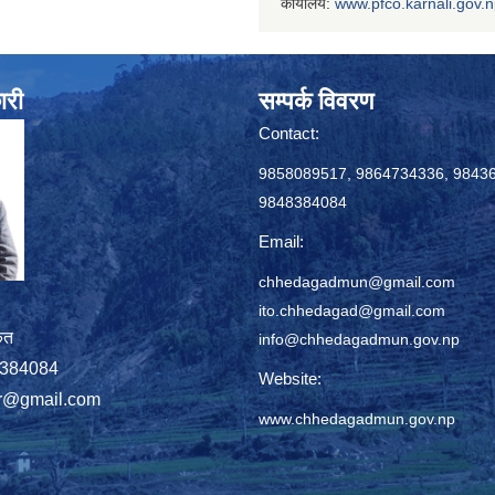
कार्यालय:
www.
pfco.karnali.gov.
ारी
सम्पर्क विवरण
Contact:
9858089517, 9864734336, 9843
9848384084
Email:
chhedagadmun@gmail.com
ito.chhedagad@gmail.com
ृत
info@chhedagadmun.gov.np
848384084
Website:
r@gmail.com
www.chhedagadmun.gov.np