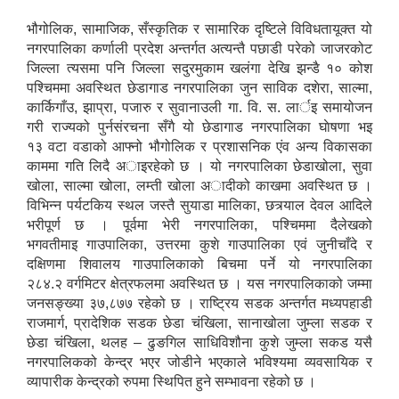
भौगोलिक, सामाजिक, सँस्कृतिक र सामारिक दृष्टिले विविधतायूक्त यो
नगरपालिका कर्णाली प्रदेश अन्तर्गत अत्यन्तै पछाडी परेको जाजरकोट
जिल्ला त्यसमा पनि जिल्ला सदुरमुकाम खलंगा देखि झन्डै १० कोश
पश्चिममा अवस्थित छेडागाड नगरपालिका जुन साविक दशेरा, साल्मा,
कार्किगाँउ, झाप्रा, पजारु र सुवानाउली गा‍. वि. स. लार्इ समायोजन
गरी राज्यको पुर्नसंरचना सँगै यो छेडागाड नगरपालिका घाेषणा भइ
१३ वटा वडाको आफ्नो भौगोलिक र प्रशासनिक एंव अन्य विकासका
काममा गति लिदै अाइरहेको छ । यो नगरपालिका छेडाखोला, सुवा
खोला, साल्मा खोला, लम्ती खोला अादीको काखमा अवस्थित छ ।
विभिन्न पर्यटकिय स्थल जस्तै सुयाडा मालिका, छत्र्याल देवल आदिले
भरीपूर्ण छ । पूर्वमा भेरी नगरपालिका, पश्चिममा दैलेखको
भगवतीमाइ गाउपालिका, उत्तरमा कुशे गाउपालिका एवं जुनीचाँदे र
दक्षिणमा शिवालय गाउपालिकाको बिचमा पर्ने यो नगरपालिका
२८४.२ वर्गमिटर क्षेत्रफलमा अवस्थित छ । यस नगरपालिकाको जम्मा
जनसङ्ख्या ३७,८७७ रहेको छ । राष्ट्रिय सडक अन्तर्गत मध्यपहाडी
राजमार्ग, प्रादेशिक सडक छेडा चंखिला, सानाखोला जुम्ला सडक र
छेडा चंखिला, थलह – ढुङगिल साधिविशौना कुशे जुम्ला सकड यसै
नगरपालिकको केन्द्र भएर जोडीने भएकाले भविश्यमा व्यवसायिक र
व्यापारीक केन्द्रको रुपमा स्थिपित हुने सम्भावना रहेको छ ।