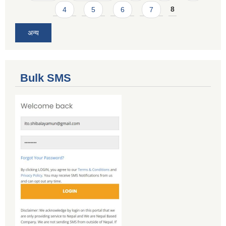
4
5
6
7
8
अन्य
Bulk SMS