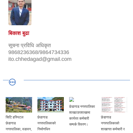
बिकाश बुढा
सूचना प्रविधि अधिकृत
9868236368/9864734336
ito.chhedagad@gmail.com
छेडागाड नगरपालिका
शाखा/उपशाखामा
सिटि हस्पिटल
छेडागाड
छेडागाड
कार्यरत कर्मचारी
छेडागाड
नगरपालिकाको
नगरपालिकाको
सम्पर्क विवरण।
नगरपालिका, वडावन,
निर्माणधिन
शाखागत कर्मचारी र